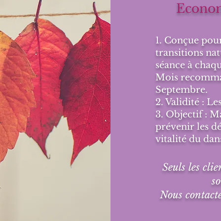
Econom
1. Conçue pou
transitions na
séance à chaqu
Mois recomman
Septembre.
2. Validité : L
3. Objectif : M
prévenir les dé
vitalité du dan
Seuls les cli
so
Nous contacte