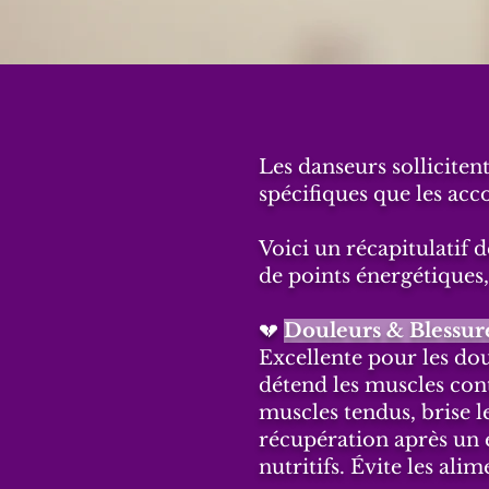
Les danseurs sollicite
spécifiques que les a
Voici un récapitulati
de points énergétiques,
💔
Douleurs & Blessur
Excellente pour les dou
détend les muscles contr
muscles tendus, brise le
récupération après un e
nutritifs. Évite les ali