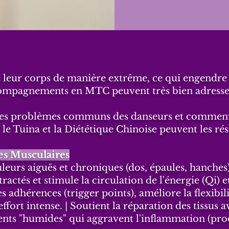
nt leur corps de manière extrême, ce qui engendr
ccompagnements en MTC peuvent très bien adresse
f des problèmes communs des danseurs et comme
 le Tuina et la Diététique Chinoise
peuvent les ré
es Musculaires
leurs aiguës et chroniques (dos, épaules, hanches
actés et stimule la circulation de l'énergie (Qi) e
s adhérences (trigger points), améliore la flexibili
ffort intense. | Soutient la réparation des tissus 
ments "humides" qui aggravent l'inflammation (produ