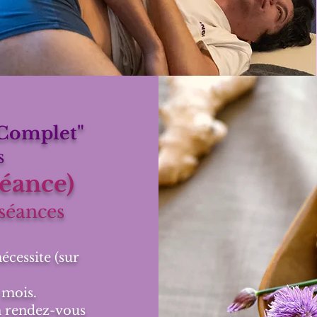
 Complet"
s
séance)
séances
écessite (sur
3 mois.
un rendez-vous