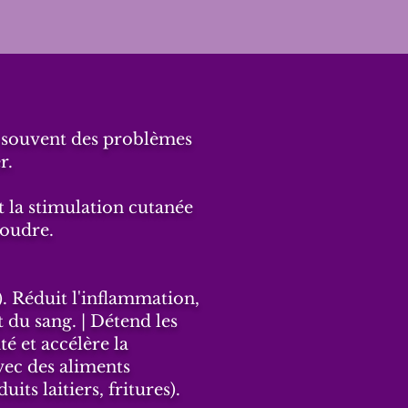
e souvent des problèmes
r.
nt
la stimulation cutanée
soudre.
). Réduit l'inflammation,
t du sang. | Détend les
té et accélère la
avec des aliments
its laitiers, fritures).