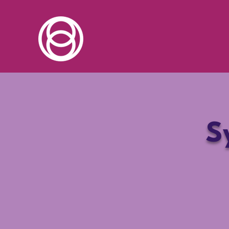
Accueil
À propo
S
Dip