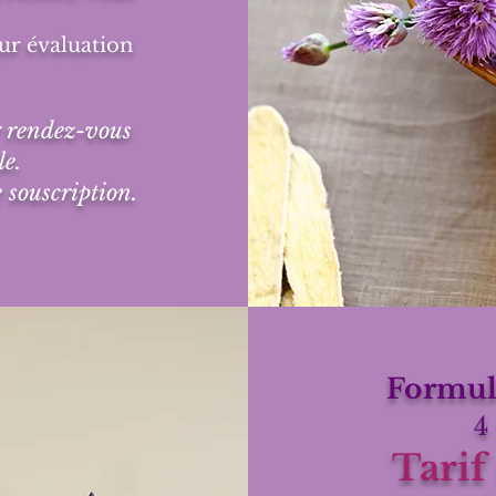
 sur évaluation
er rendez-vous
le.
 souscription.
Formule
4
Tarif