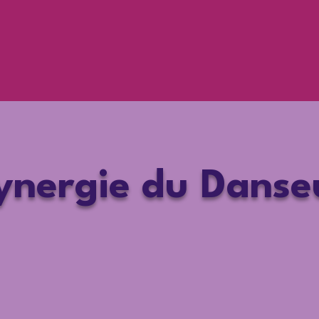
s de
FSQ
QHHT
MTC
ynergie du Danse
Collaboration Thérapeutique
Céline Cai & Raphaël Epaillard
lômés en Médecine Traditionnelle Chin